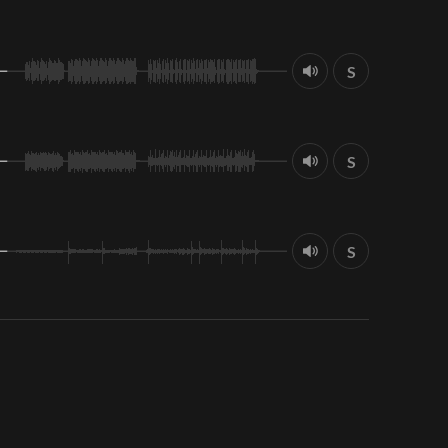
S
S
S