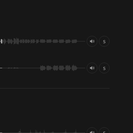
S
S
S