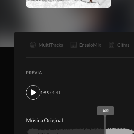
I
MultiTracks
EnsaioMix
Cifras
PRÉVIA
1:55
/ 4:41
1:55
Música Original