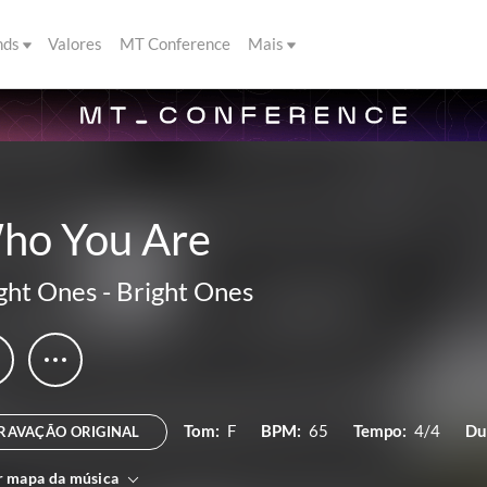
nds
Valores
MT Conference
Mais
ho You Are
ght Ones
-
Bright Ones
Tom:
F
BPM:
65
Tempo:
4/4
Du
RAVAÇÃO ORIGINAL
r mapa da música