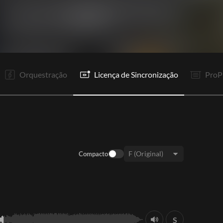
V1
R1
V2
R1
V3
R1
Co
P
P
F
Orquestração
Licença de Sincronização
ProP
Compacto
Tom:
S