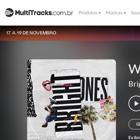
Produtos
Músicas
Sou
17 A 19 DE NOVEMBRO
W
Bri
G
Exibi