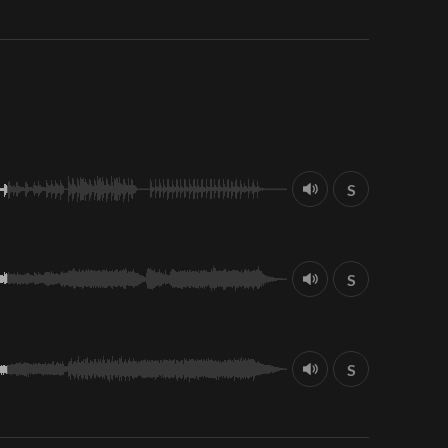
S
S
S