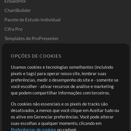
EnsaioMix
ChartBuilder
Pacote de Estudo Individual
Cifra Pro
Templates de ProPresenter
Sounds
OPÇÕES DE COOKIES
Loja
Conta
Usamos cookies e tecnologias semelhantes (incluindo
Comprar Créditos
Entre
pixels e tags) para operar nosso site, lembrar suas
preferências, medir o desempenho do site e - somente se
Conteúdo Grátis
Cadastre-se
você escolher - ativar recursos de análise e marketing
Solicite uma Música
Ir ao carrinho
que podem compartilhar informações com terceiros.
Os cookies não essenciais e os pixels de tracks são
Extras
desativados, a menos que você clique em Aceitar tudo ou
Sessões
os ative em Gerenciar preferências. Você pode alterar
Envie seu conteúdo
suas escolhas a qualquer momento, clicando em
Preferências de cookies
no rodapé.