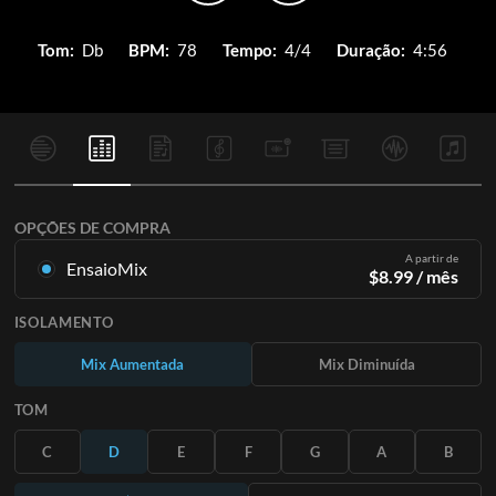
Tom:
Db
BPM:
78
Tempo:
4/4
Duração:
4:56
OPÇÕES DE COMPRA
A partir de
EnsaioMix
$
8.99
/ mês
Mixagens criadas a partir da gravação original. Disponível em
ISOLAMENTO
todas as 12 tonalidades com mixagens Up e Minus para cada
parte mais a música original.
Mix Aumentada
Mix Diminuída
Saiba Mais
TOM
ASSINE
C
D
E
F
G
A
B