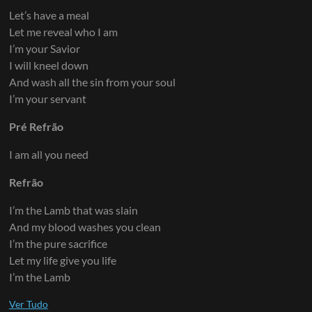
Let’s have a meal
Let me reveal who I am
I’m your Savior
I will kneel down
And wash all the sin from your soul
I’m your servant
Pré Refrão
I am all you need
Refrão
I’m the Lamb that was slain
And my blood washes you clean
I’m the pure sacrifice
Let my life give you life
I’m the Lamb