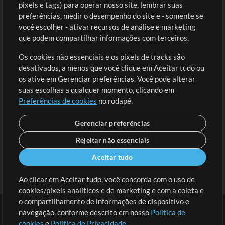
Comprar Créditos
Entre
pixels e tags) para operar nosso site, lembrar suas
preferências, medir o desempenho do site e - somente se
Conteúdo Grátis
Cadastre-se
você escolher - ativar recursos de análise e marketing
Solicite uma Música
Ir ao carrinho
que podem compartilhar informações com terceiros.
Os cookies não essenciais e os pixels de tracks são
Extras
desativados, a menos que você clique em Aceitar tudo ou
Sessões
os ative em Gerenciar preferências. Você pode alterar
Envie seu conteúdo
suas escolhas a qualquer momento, clicando em
Preferências de cookies
no rodapé.
Playlist
MT Conference
Gerenciar preferências
Rejeitar não essenciais
Aceitar tudo
Ao clicar em Aceitar tudo, você concorda com o uso de
cookies/pixels analíticos e de marketing e com a coleta e
o compartilhamento de informações de dispositivo e
navegação, conforme descrito em nosso
Política de
cookies
e
Política de Privacidade
.