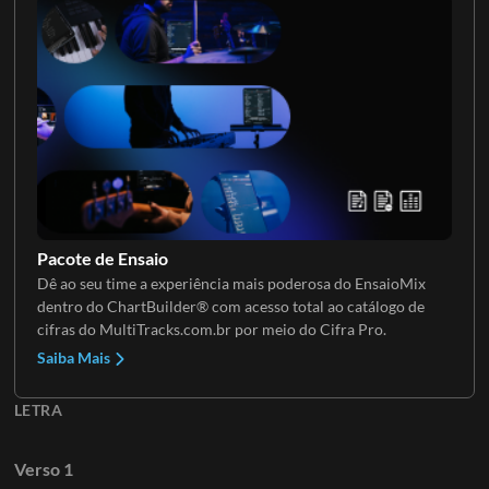
Teclados 3
Oohs
Backs FX 1
Pacote de Ensaio
Dê ao seu time a experiência mais poderosa do EnsaioMix
dentro do ChartBuilder® com acesso total ao catálogo de
cifras do MultiTracks.com.br por meio do Cifra Pro.
Saiba Mais
LETRA
Verso 1