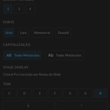
1
2
4
FONTE
Arial
Lora
Montserrat
Oswald
CAPITALIZAÇÃO
Todas Maiúsculas
Todas Maiúsculas
STAGE DISPLAY
Chord Pro incluído em Notas do Slide
TOM
C
D
E
F
G
A
B