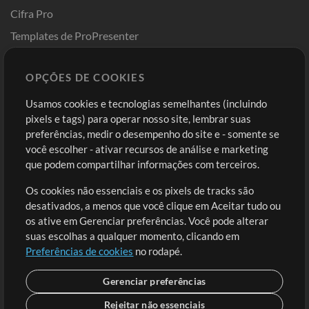
Cifra Pro
Templates de ProPresenter
Sounds
OPÇÕES DE COOKIES
Loja
Conta
Usamos cookies e tecnologias semelhantes (incluindo
Comprar Créditos
Entre
pixels e tags) para operar nosso site, lembrar suas
preferências, medir o desempenho do site e - somente se
Conteúdo Grátis
Cadastre-se
você escolher - ativar recursos de análise e marketing
Solicite uma Música
Ir ao carrinho
que podem compartilhar informações com terceiros.
Os cookies não essenciais e os pixels de tracks são
Extras
desativados, a menos que você clique em Aceitar tudo ou
Sessões
os ative em Gerenciar preferências. Você pode alterar
Envie seu conteúdo
suas escolhas a qualquer momento, clicando em
Preferências de cookies
no rodapé.
Playlist
MT Conference
Gerenciar preferências
Rejeitar não essenciais