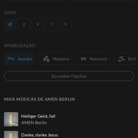
CAPO
2
4
7
9
VISUALIZAÇÃO
Acordes
Números
Numerais
Do R
MAIS MÚSICAS DE AMEN BERLIN
Heiliger Geist, fall
AMEN Berlin
Danke, danke Jesus