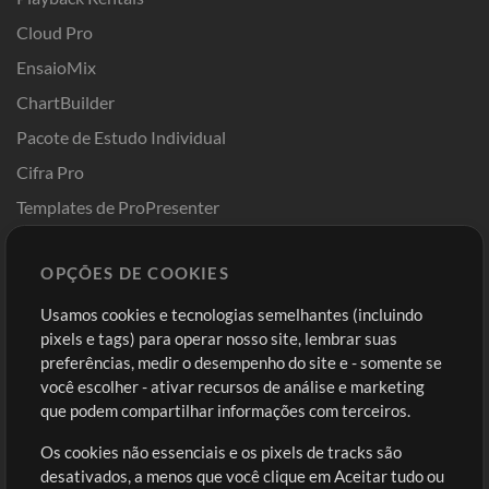
Cloud Pro
EnsaioMix
ChartBuilder
Pacote de Estudo Individual
Cifra Pro
Templates de ProPresenter
Sounds
OPÇÕES DE COOKIES
Loja
Conta
Usamos cookies e tecnologias semelhantes (incluindo
Comprar Créditos
Entre
pixels e tags) para operar nosso site, lembrar suas
preferências, medir o desempenho do site e - somente se
Conteúdo Grátis
Cadastre-se
você escolher - ativar recursos de análise e marketing
Solicite uma Música
Ir ao carrinho
que podem compartilhar informações com terceiros.
Os cookies não essenciais e os pixels de tracks são
Extras
desativados, a menos que você clique em Aceitar tudo ou
Sessões