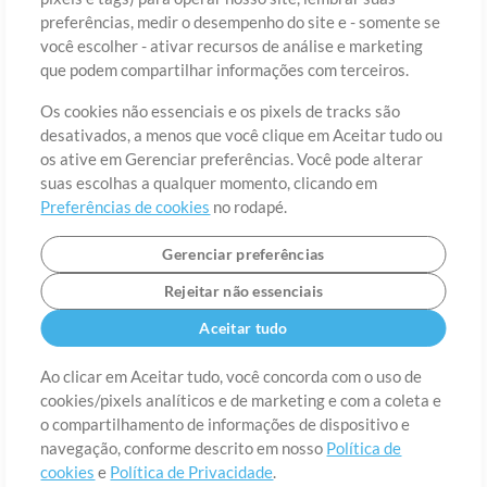
preferências, medir o desempenho do site e - somente se
você escolher - ativar recursos de análise e marketing
País
CEP
que podem compartilhar informações com terceiros.
Os cookies não essenciais e os pixels de tracks são
desativados, a menos que você clique em Aceitar tudo ou
Estado
Idioma
os ative em Gerenciar preferências. Você pode alterar
suas escolhas a qualquer momento, clicando em
Preferências de cookies
no rodapé.
Gerenciar preferências
Rejeitar não essenciais
Aceitar tudo
Ao clicar em Aceitar tudo, você concorda com o uso de
cookies/pixels analíticos e de marketing e com a coleta e
Sobre
o compartilhamento de informações de dispositivo e
Termos de Uso
Política de Privacidade
Preferências de
cookies
Contato
navegação, conforme descrito em nosso
Política de
cookies
e
Política de Privacidade
.
©2006-2026 por MultiTracks LLC. Todos os Direitos Reservados.