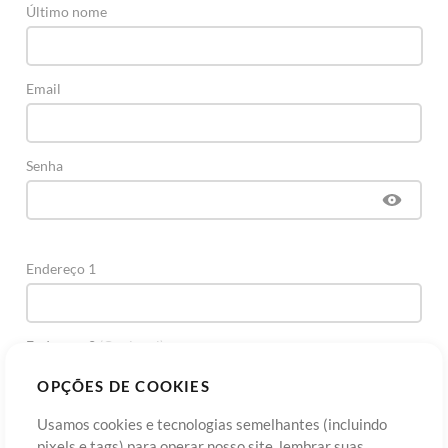
Último nome
Email
Senha
Endereço 1
Endereço 2
(Opcional)
OPÇÕES DE COOKIES
Cidade
Usamos cookies e tecnologias semelhantes (incluindo
pixels e tags) para operar nosso site, lembrar suas