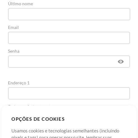
Último nome
Email
Senha
Endereço 1
Endereço 2
(Opcional)
OPÇÕES DE COOKIES
Cidade
Usamos cookies e tecnologias semelhantes (incluindo
pixels e tags) para operar nosso site, lembrar suas