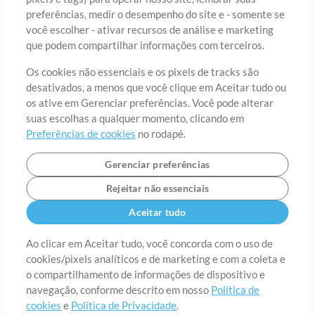
preferências, medir o desempenho do site e - somente se
você escolher - ativar recursos de análise e marketing
País
CEP
que podem compartilhar informações com terceiros.
Os cookies não essenciais e os pixels de tracks são
desativados, a menos que você clique em Aceitar tudo ou
Estado
Idioma
os ative em Gerenciar preferências. Você pode alterar
suas escolhas a qualquer momento, clicando em
Preferências de cookies
no rodapé.
Gerenciar preferências
Rejeitar não essenciais
Aceitar tudo
Ao clicar em Aceitar tudo, você concorda com o uso de
cookies/pixels analíticos e de marketing e com a coleta e
Sobre
o compartilhamento de informações de dispositivo e
Termos de Uso
Política de Privacidade
Preferências de
cookies
Contato
navegação, conforme descrito em nosso
Política de
cookies
e
Política de Privacidade
.
©2006-2026 por MultiTracks LLC. Todos os Direitos Reservados.