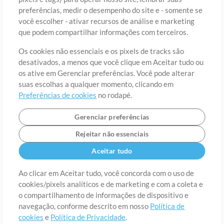
preferências, medir o desempenho do site e - somente se
você escolher - ativar recursos de análise e marketing
País
CEP
que podem compartilhar informações com terceiros.
Os cookies não essenciais e os pixels de tracks são
desativados, a menos que você clique em Aceitar tudo ou
Estado
Idioma
os ative em Gerenciar preferências. Você pode alterar
suas escolhas a qualquer momento, clicando em
Preferências de cookies
no rodapé.
Gerenciar preferências
Rejeitar não essenciais
Aceitar tudo
Ao clicar em Aceitar tudo, você concorda com o uso de
cookies/pixels analíticos e de marketing e com a coleta e
Sobre
o compartilhamento de informações de dispositivo e
Termos de Uso
Política de Privacidade
Preferências de
cookies
Contato
navegação, conforme descrito em nosso
Política de
cookies
e
Política de Privacidade
.
©2006-2026 por MultiTracks LLC. Todos os Direitos Reservados.