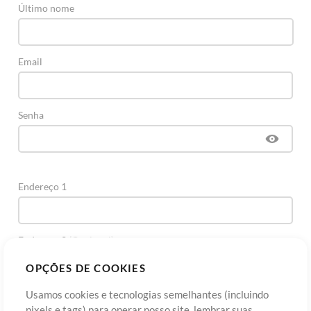
Último nome
Email
Senha
Endereço 1
Endereço 2
(Opcional)
OPÇÕES DE COOKIES
Cidade
Usamos cookies e tecnologias semelhantes (incluindo
pixels e tags) para operar nosso site, lembrar suas