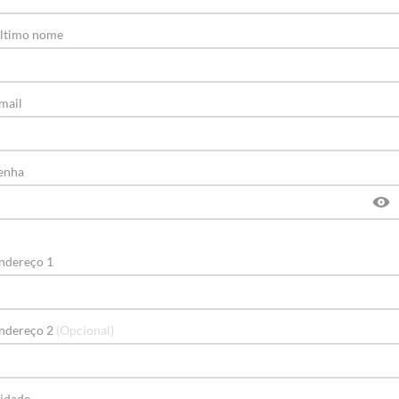
ltimo nome
mail
enha
ndereço 1
ndereço 2
(Opcional)
idade