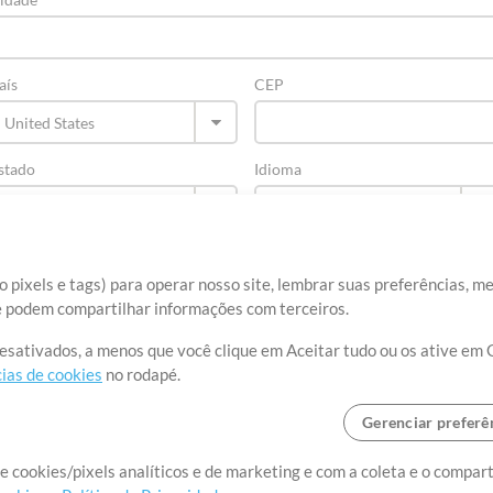
aís
CEP
stado
Idioma
 pixels e tags) para operar nosso site, lembrar suas preferências, m
ue podem compartilhar informações com terceiros.
desativados, a menos que você clique em Aceitar tudo ou os ative em 
ias de cookies
no rodapé.
Gerenciar preferê
re
Termos de Uso
Política de Privacidade
Preferências de cookies
Con
e cookies/pixels analíticos e de marketing e com a coleta e o compar