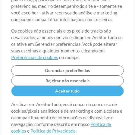
preferências, medir o desempenho do site e - somente se
você escolher - ativar recursos de análise e marketing
País
CEP
que podem compartilhar informações com terceiros.
Os cookies não essenciais e os pixels de tracks são
desativados, a menos que você clique em Aceitar tudo ou
Estado
Idioma
os ative em Gerenciar preferências. Você pode alterar
suas escolhas a qualquer momento, clicando em
Preferências de cookies
no rodapé.
Gerenciar preferências
Rejeitar não essenciais
Aceitar tudo
Ao clicar em Aceitar tudo, você concorda com o uso de
cookies/pixels analíticos e de marketing e com a coleta e
Sobre
o compartilhamento de informações de dispositivo e
Termos de Uso
Política de Privacidade
Preferências de
cookies
Contato
navegação, conforme descrito em nosso
Política de
cookies
e
Política de Privacidade
.
©2006-2026 por MultiTracks LLC. Todos os Direitos Reservados.