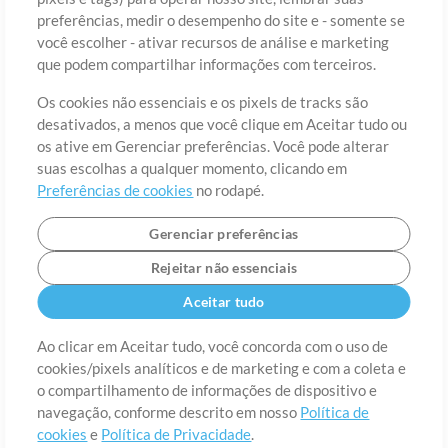
preferências, medir o desempenho do site e - somente se
você escolher - ativar recursos de análise e marketing
País
CEP
que podem compartilhar informações com terceiros.
Os cookies não essenciais e os pixels de tracks são
desativados, a menos que você clique em Aceitar tudo ou
Estado
Idioma
os ative em Gerenciar preferências. Você pode alterar
suas escolhas a qualquer momento, clicando em
Preferências de cookies
no rodapé.
Gerenciar preferências
Rejeitar não essenciais
Aceitar tudo
Ao clicar em Aceitar tudo, você concorda com o uso de
cookies/pixels analíticos e de marketing e com a coleta e
Sobre
o compartilhamento de informações de dispositivo e
Termos de Uso
Política de Privacidade
Preferências de
cookies
Contato
navegação, conforme descrito em nosso
Política de
cookies
e
Política de Privacidade
.
©2006-2026 por MultiTracks LLC. Todos os Direitos Reservados.