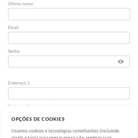
Último nome
Email
Senha
Endereço 1
Endereço 2
(Opcional)
OPÇÕES DE COOKIES
Cidade
Usamos cookies e tecnologias semelhantes (incluindo
pixels e tags) para operar nosso site, lembrar suas