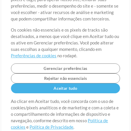
preferências, medir o desempenho do site e - somente se
você escolher - ativar recursos de análise e marketing
País
CEP
que podem compartilhar informações com terceiros.
Os cookies não essenciais e os pixels de tracks são
desativados, a menos que você clique em Aceitar tudo ou
Estado
Idioma
os ative em Gerenciar preferências. Você pode alterar
suas escolhas a qualquer momento, clicando em
Preferências de cookies
no rodapé.
Gerenciar preferências
Rejeitar não essenciais
Aceitar tudo
Ao clicar em Aceitar tudo, você concorda com o uso de
cookies/pixels analíticos e de marketing e com a coleta e
Sobre
o compartilhamento de informações de dispositivo e
Termos de Uso
Política de Privacidade
Preferências de
cookies
Contato
navegação, conforme descrito em nosso
Política de
cookies
e
Política de Privacidade
.
©2006-2026 por MultiTracks LLC. Todos os Direitos Reservados.