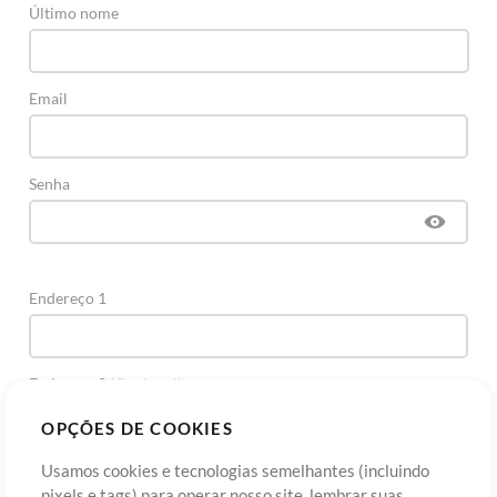
Último nome
Email
Senha
Endereço 1
Endereço 2
(Opcional)
OPÇÕES DE COOKIES
Cidade
Usamos cookies e tecnologias semelhantes (incluindo
pixels e tags) para operar nosso site, lembrar suas