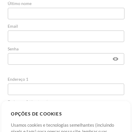
Último nome
Email
Senha
Endereço 1
Endereço 2
(Opcional)
OPÇÕES DE COOKIES
Cidade
Usamos cookies e tecnologias semelhantes (incluindo
pixels e tags) para operar nosso site, lembrar suas