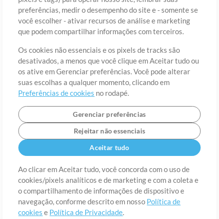
preferências, medir o desempenho do site e - somente se
você escolher - ativar recursos de análise e marketing
País
CEP
que podem compartilhar informações com terceiros.
Os cookies não essenciais e os pixels de tracks são
desativados, a menos que você clique em Aceitar tudo ou
Estado
Idioma
os ative em Gerenciar preferências. Você pode alterar
suas escolhas a qualquer momento, clicando em
Preferências de cookies
no rodapé.
Gerenciar preferências
Rejeitar não essenciais
Aceitar tudo
Ao clicar em Aceitar tudo, você concorda com o uso de
cookies/pixels analíticos e de marketing e com a coleta e
Sobre
o compartilhamento de informações de dispositivo e
Termos de Uso
Política de Privacidade
Preferências de
cookies
Contato
navegação, conforme descrito em nosso
Política de
cookies
e
Política de Privacidade
.
©2006-2026 por MultiTracks LLC. Todos os Direitos Reservados.