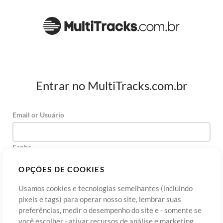
Entrar no MultiTracks.com.br
Email or Usuário
Senha
OPÇÕES DE COOKIES
Usamos cookies e tecnologias semelhantes (incluindo
Cadastre-se
Esqueceu sua senha?
Entre
pixels e tags) para operar nosso site, lembrar suas
preferências, medir o desempenho do site e - somente se
você escolher - ativar recursos de análise e marketing