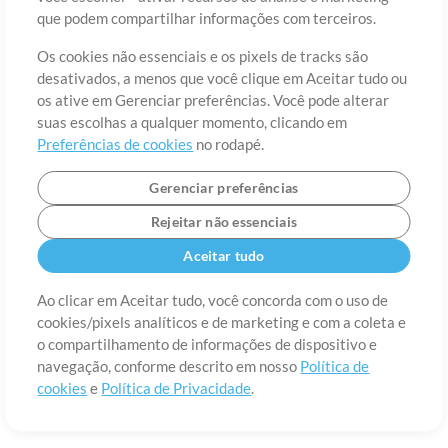
Sobre
Termos de Uso
Política de Privacidade
Preferências de
que podem compartilhar informações com terceiros.
cookies
Contato
Os cookies não essenciais e os pixels de tracks são
©2006-2026 por MultiTracks LLC. Todos os Direitos Reservados.
desativados, a menos que você clique em Aceitar tudo ou
os ative em Gerenciar preferências. Você pode alterar
suas escolhas a qualquer momento, clicando em
Preferências de cookies
no rodapé.
Gerenciar preferências
Rejeitar não essenciais
Aceitar tudo
Ao clicar em Aceitar tudo, você concorda com o uso de
cookies/pixels analíticos e de marketing e com a coleta e
o compartilhamento de informações de dispositivo e
navegação, conforme descrito em nosso
Política de
cookies
e
Política de Privacidade
.