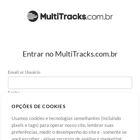
Entrar no MultiTracks.com.br
Email or Usuário
Senha
OPÇÕES DE COOKIES
Usamos cookies e tecnologias semelhantes (incluindo
Cadastre-se
Esqueceu sua senha?
Entre
pixels e tags) para operar nosso site, lembrar suas
preferências, medir o desempenho do site e - somente se
você escolher - ativar recursos de análise e marketing