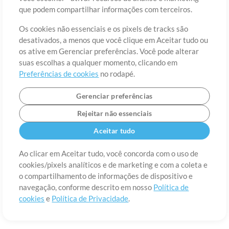
Sobre
Termos de Uso
Política de Privacidade
Preferências de
que podem compartilhar informações com terceiros.
cookies
Contato
Os cookies não essenciais e os pixels de tracks são
©2006-2026 por MultiTracks LLC. Todos os Direitos Reservados.
desativados, a menos que você clique em Aceitar tudo ou
os ative em Gerenciar preferências. Você pode alterar
suas escolhas a qualquer momento, clicando em
Preferências de cookies
no rodapé.
Gerenciar preferências
Rejeitar não essenciais
Aceitar tudo
Ao clicar em Aceitar tudo, você concorda com o uso de
cookies/pixels analíticos e de marketing e com a coleta e
o compartilhamento de informações de dispositivo e
navegação, conforme descrito em nosso
Política de
cookies
e
Política de Privacidade
.