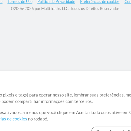
re
Termos de Uso
Política de Privacidade
Preferências de cookies
Con
©2006-2026 por MultiTracks LLC. Todos os Direitos Reservados.
 pixels e tags) para operar nosso site, lembrar suas preferências, m
ue podem compartilhar informações com terceiros.
desativados, a menos que você clique em Aceitar tudo ou os ative em 
ias de cookies
no rodapé.