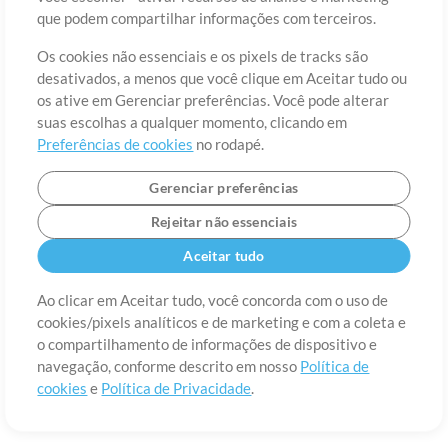
Sobre
Termos de Uso
Política de Privacidade
Preferências de
que podem compartilhar informações com terceiros.
cookies
Contato
Os cookies não essenciais e os pixels de tracks são
©2006-2026 por MultiTracks LLC. Todos os Direitos Reservados.
desativados, a menos que você clique em Aceitar tudo ou
os ative em Gerenciar preferências. Você pode alterar
suas escolhas a qualquer momento, clicando em
Preferências de cookies
no rodapé.
Gerenciar preferências
Rejeitar não essenciais
Aceitar tudo
Ao clicar em Aceitar tudo, você concorda com o uso de
cookies/pixels analíticos e de marketing e com a coleta e
o compartilhamento de informações de dispositivo e
navegação, conforme descrito em nosso
Política de
cookies
e
Política de Privacidade
.