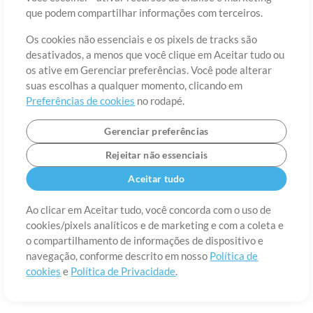
Sobre
Termos de Uso
Política de Privacidade
Preferências de
que podem compartilhar informações com terceiros.
cookies
Contato
Os cookies não essenciais e os pixels de tracks são
©2006-2026 por MultiTracks LLC. Todos os Direitos Reservados.
desativados, a menos que você clique em Aceitar tudo ou
os ative em Gerenciar preferências. Você pode alterar
suas escolhas a qualquer momento, clicando em
Preferências de cookies
no rodapé.
Gerenciar preferências
Rejeitar não essenciais
Aceitar tudo
Ao clicar em Aceitar tudo, você concorda com o uso de
cookies/pixels analíticos e de marketing e com a coleta e
o compartilhamento de informações de dispositivo e
navegação, conforme descrito em nosso
Política de
cookies
e
Política de Privacidade
.