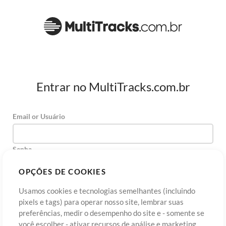
Entrar no MultiTracks.com.br
Email or Usuário
Senha
OPÇÕES DE COOKIES
Usamos cookies e tecnologias semelhantes (incluindo
Cadastre-se
Esqueceu sua senha?
Entre
pixels e tags) para operar nosso site, lembrar suas
preferências, medir o desempenho do site e - somente se
você escolher - ativar recursos de análise e marketing