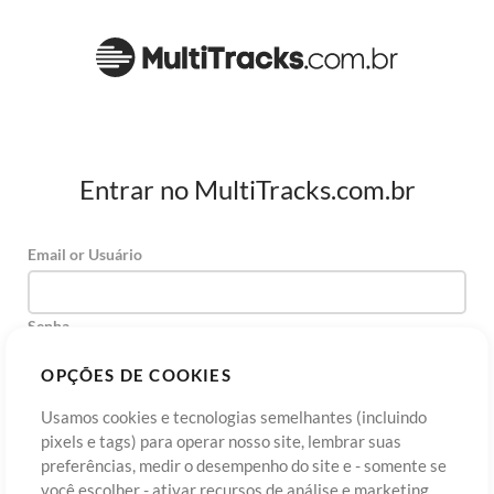
Entrar no MultiTracks.com.br
Email or Usuário
Senha
OPÇÕES DE COOKIES
Usamos cookies e tecnologias semelhantes (incluindo
Cadastre-se
Esqueceu sua senha?
Entre
pixels e tags) para operar nosso site, lembrar suas
preferências, medir o desempenho do site e - somente se
você escolher - ativar recursos de análise e marketing