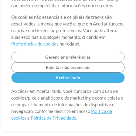
Sobre
Termos de Uso
Política de Privacidade
Preferências de
que podem compartilhar informações com terceiros.
cookies
Contato
Os cookies não essenciais e os pixels de tracks são
©2006-2026 por MultiTracks LLC. Todos os Direitos Reservados.
desativados, a menos que você clique em Aceitar tudo ou
os ative em Gerenciar preferências. Você pode alterar
suas escolhas a qualquer momento, clicando em
Preferências de cookies
no rodapé.
Gerenciar preferências
Rejeitar não essenciais
Aceitar tudo
Ao clicar em Aceitar tudo, você concorda com o uso de
cookies/pixels analíticos e de marketing e com a coleta e
o compartilhamento de informações de dispositivo e
navegação, conforme descrito em nosso
Política de
cookies
e
Política de Privacidade
.