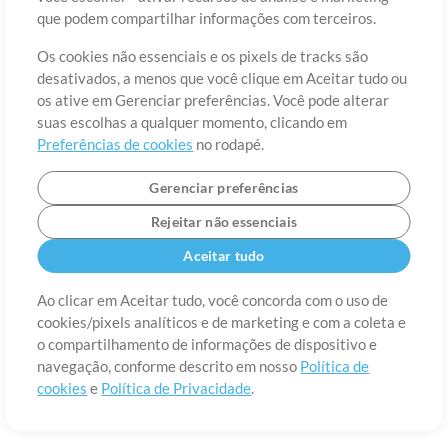
Sobre
Termos de Uso
Política de Privacidade
Preferências de
que podem compartilhar informações com terceiros.
cookies
Contato
Os cookies não essenciais e os pixels de tracks são
©2006-2026 por MultiTracks LLC. Todos os Direitos Reservados.
desativados, a menos que você clique em Aceitar tudo ou
os ative em Gerenciar preferências. Você pode alterar
suas escolhas a qualquer momento, clicando em
Preferências de cookies
no rodapé.
Gerenciar preferências
Rejeitar não essenciais
Aceitar tudo
Ao clicar em Aceitar tudo, você concorda com o uso de
cookies/pixels analíticos e de marketing e com a coleta e
o compartilhamento de informações de dispositivo e
navegação, conforme descrito em nosso
Política de
cookies
e
Política de Privacidade
.