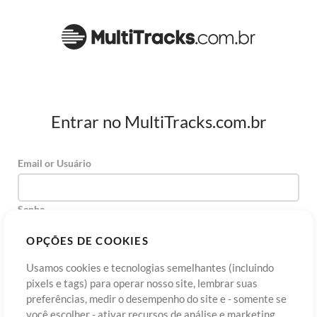
Entrar no MultiTracks.com.br
Email or Usuário
Senha
OPÇÕES DE COOKIES
Usamos cookies e tecnologias semelhantes (incluindo
Cadastre-se
Esqueceu sua senha?
Entre
pixels e tags) para operar nosso site, lembrar suas
preferências, medir o desempenho do site e - somente se
você escolher - ativar recursos de análise e marketing