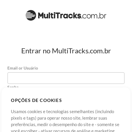
Entrar no MultiTracks.com.br
Email or Usuário
Senha
OPÇÕES DE COOKIES
Usamos cookies e tecnologias semelhantes (incluindo
Cadastre-se
Esqueceu sua senha?
Entre
pixels e tags) para operar nosso site, lembrar suas
preferências, medir o desempenho do site e - somente se
você escolher - ativar recursos de análise e marketing