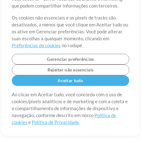
Sobre
Termos de Uso
Política de Privacidade
Preferências de
que podem compartilhar informações com terceiros.
cookies
Contato
Os cookies não essenciais e os pixels de tracks são
©2006-2026 por MultiTracks LLC. Todos os Direitos Reservados.
desativados, a menos que você clique em Aceitar tudo ou
os ative em Gerenciar preferências. Você pode alterar
suas escolhas a qualquer momento, clicando em
Preferências de cookies
no rodapé.
Gerenciar preferências
Rejeitar não essenciais
Aceitar tudo
Ao clicar em Aceitar tudo, você concorda com o uso de
cookies/pixels analíticos e de marketing e com a coleta e
o compartilhamento de informações de dispositivo e
navegação, conforme descrito em nosso
Política de
cookies
e
Política de Privacidade
.