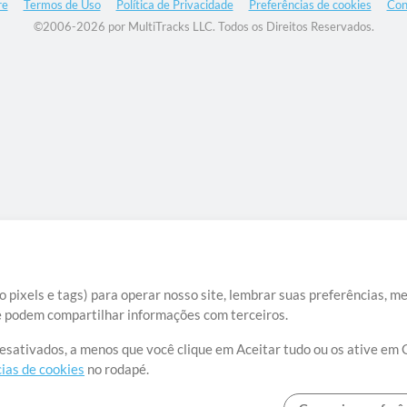
re
Termos de Uso
Política de Privacidade
Preferências de cookies
Con
©2006-2026 por MultiTracks LLC. Todos os Direitos Reservados.
 pixels e tags) para operar nosso site, lembrar suas preferências, m
ue podem compartilhar informações com terceiros.
desativados, a menos que você clique em Aceitar tudo ou os ative em 
ias de cookies
no rodapé.