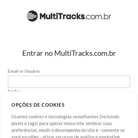
Entrar no MultiTracks.com.br
Email or Usuário
Senha
OPÇÕES DE COOKIES
Usamos cookies e tecnologias semelhantes (incluindo
Cadastre-se
Esqueceu sua senha?
Entre
pixels e tags) para operar nosso site, lembrar suas
preferências, medir o desempenho do site e - somente se
você escolher - ativar recursos de análise e marketing