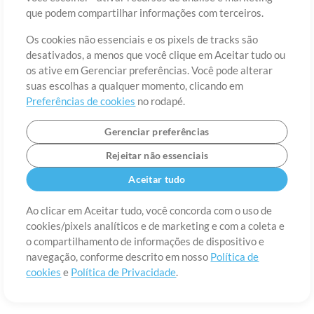
Sobre
Termos de Uso
Política de Privacidade
Preferências de
que podem compartilhar informações com terceiros.
cookies
Contato
Os cookies não essenciais e os pixels de tracks são
©2006-2026 por MultiTracks LLC. Todos os Direitos Reservados.
desativados, a menos que você clique em Aceitar tudo ou
os ative em Gerenciar preferências. Você pode alterar
suas escolhas a qualquer momento, clicando em
Preferências de cookies
no rodapé.
Gerenciar preferências
Rejeitar não essenciais
Aceitar tudo
Ao clicar em Aceitar tudo, você concorda com o uso de
cookies/pixels analíticos e de marketing e com a coleta e
o compartilhamento de informações de dispositivo e
navegação, conforme descrito em nosso
Política de
cookies
e
Política de Privacidade
.