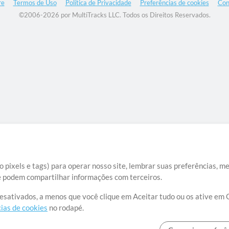
re
Termos de Uso
Política de Privacidade
Preferências de cookies
Con
©2006-2026 por MultiTracks LLC. Todos os Direitos Reservados.
 pixels e tags) para operar nosso site, lembrar suas preferências, m
ue podem compartilhar informações com terceiros.
desativados, a menos que você clique em Aceitar tudo ou os ative em 
ias de cookies
no rodapé.