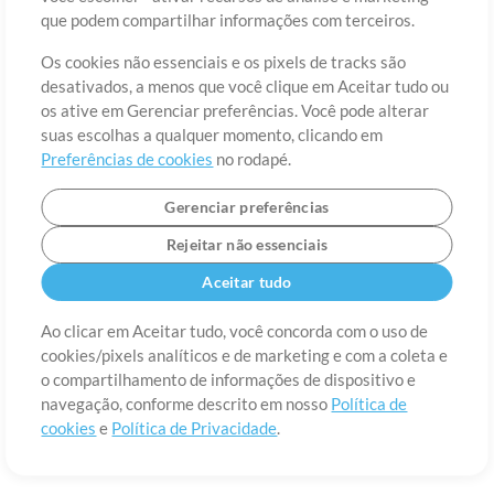
Sobre
Termos de Uso
Política de Privacidade
Preferências de
que podem compartilhar informações com terceiros.
cookies
Contato
Os cookies não essenciais e os pixels de tracks são
©2006-2026 por MultiTracks LLC. Todos os Direitos Reservados.
desativados, a menos que você clique em Aceitar tudo ou
os ative em Gerenciar preferências. Você pode alterar
suas escolhas a qualquer momento, clicando em
Preferências de cookies
no rodapé.
Gerenciar preferências
Rejeitar não essenciais
Aceitar tudo
Ao clicar em Aceitar tudo, você concorda com o uso de
cookies/pixels analíticos e de marketing e com a coleta e
o compartilhamento de informações de dispositivo e
navegação, conforme descrito em nosso
Política de
cookies
e
Política de Privacidade
.