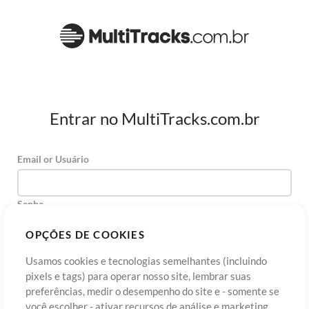
Entrar no MultiTracks.com.br
Email or Usuário
Senha
OPÇÕES DE COOKIES
Usamos cookies e tecnologias semelhantes (incluindo
Cadastre-se
Esqueceu sua senha?
Entre
pixels e tags) para operar nosso site, lembrar suas
preferências, medir o desempenho do site e - somente se
você escolher - ativar recursos de análise e marketing