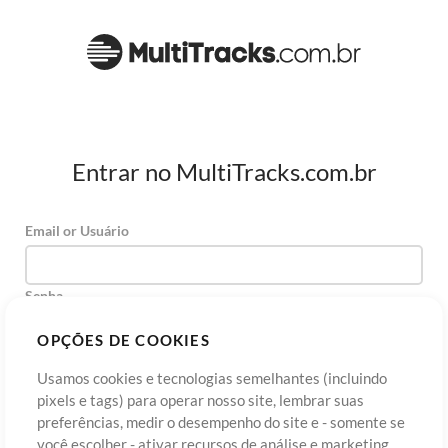
Entrar no MultiTracks.com.br
Email or Usuário
Senha
OPÇÕES DE COOKIES
Usamos cookies e tecnologias semelhantes (incluindo
Cadastre-se
Esqueceu sua senha?
Entre
pixels e tags) para operar nosso site, lembrar suas
preferências, medir o desempenho do site e - somente se
você escolher - ativar recursos de análise e marketing