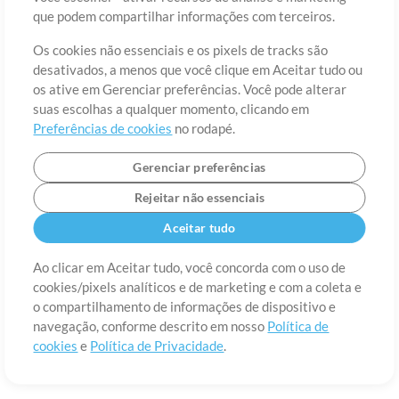
Sobre
Termos de Uso
Política de Privacidade
Preferências de
que podem compartilhar informações com terceiros.
cookies
Contato
Os cookies não essenciais e os pixels de tracks são
©2006-2026 por MultiTracks LLC. Todos os Direitos Reservados.
desativados, a menos que você clique em Aceitar tudo ou
os ative em Gerenciar preferências. Você pode alterar
suas escolhas a qualquer momento, clicando em
Preferências de cookies
no rodapé.
Gerenciar preferências
Rejeitar não essenciais
Aceitar tudo
Ao clicar em Aceitar tudo, você concorda com o uso de
cookies/pixels analíticos e de marketing e com a coleta e
o compartilhamento de informações de dispositivo e
navegação, conforme descrito em nosso
Política de
cookies
e
Política de Privacidade
.