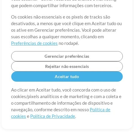
Sobre
Termos de Uso
Política de Privacidade
Preferências de
que podem compartilhar informações com terceiros.
cookies
Contato
Os cookies não essenciais e os pixels de tracks são
©2006-2026 por MultiTracks LLC. Todos os Direitos Reservados.
desativados, a menos que você clique em Aceitar tudo ou
os ative em Gerenciar preferências. Você pode alterar
suas escolhas a qualquer momento, clicando em
Preferências de cookies
no rodapé.
Gerenciar preferências
Rejeitar não essenciais
Aceitar tudo
Ao clicar em Aceitar tudo, você concorda com o uso de
cookies/pixels analíticos e de marketing e com a coleta e
o compartilhamento de informações de dispositivo e
navegação, conforme descrito em nosso
Política de
cookies
e
Política de Privacidade
.