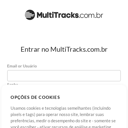
Entrar no MultiTracks.com.br
Email or Usuário
Senha
OPÇÕES DE COOKIES
Usamos cookies e tecnologias semelhantes (incluindo
Cadastre-se
Esqueceu sua senha?
Entre
pixels e tags) para operar nosso site, lembrar suas
preferências, medir o desempenho do site e - somente se
você escolher - ativar recursos de análise e marketing