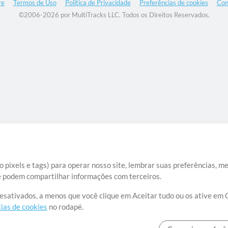
re
Termos de Uso
Política de Privacidade
Preferências de cookies
Con
©2006-2026 por MultiTracks LLC. Todos os Direitos Reservados.
 pixels e tags) para operar nosso site, lembrar suas preferências, m
ue podem compartilhar informações com terceiros.
desativados, a menos que você clique em Aceitar tudo ou os ative em 
ias de cookies
no rodapé.