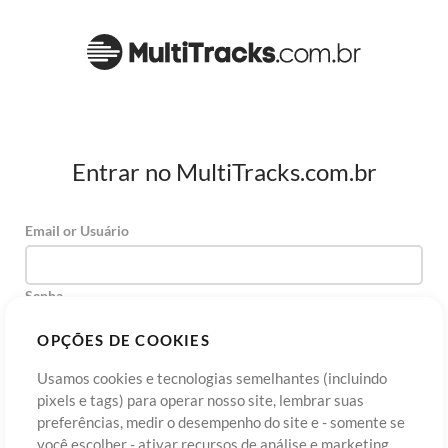
Entrar no MultiTracks.com.br
Email or Usuário
Senha
OPÇÕES DE COOKIES
Usamos cookies e tecnologias semelhantes (incluindo
Cadastre-se
Esqueceu sua senha?
Entre
pixels e tags) para operar nosso site, lembrar suas
preferências, medir o desempenho do site e - somente se
você escolher - ativar recursos de análise e marketing