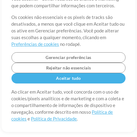
Sobre
Termos de Uso
Política de Privacidade
Preferências de
que podem compartilhar informações com terceiros.
cookies
Contato
Os cookies não essenciais e os pixels de tracks são
©2006-2026 por MultiTracks LLC. Todos os Direitos Reservados.
desativados, a menos que você clique em Aceitar tudo ou
os ative em Gerenciar preferências. Você pode alterar
suas escolhas a qualquer momento, clicando em
Preferências de cookies
no rodapé.
Gerenciar preferências
Rejeitar não essenciais
Aceitar tudo
Ao clicar em Aceitar tudo, você concorda com o uso de
cookies/pixels analíticos e de marketing e com a coleta e
o compartilhamento de informações de dispositivo e
navegação, conforme descrito em nosso
Política de
cookies
e
Política de Privacidade
.