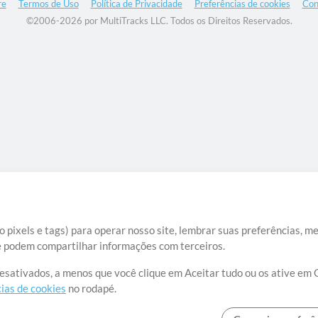
re
Termos de Uso
Política de Privacidade
Preferências de cookies
Con
©2006-2026 por MultiTracks LLC. Todos os Direitos Reservados.
 pixels e tags) para operar nosso site, lembrar suas preferências, m
ue podem compartilhar informações com terceiros.
desativados, a menos que você clique em Aceitar tudo ou os ative em 
ias de cookies
no rodapé.