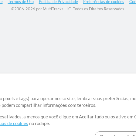
re
Termos de Uso
Política de Privacidade
Preferências de cookies
Con
©2006-2026 por MultiTracks LLC. Todos os Direitos Reservados.
 pixels e tags) para operar nosso site, lembrar suas preferências, m
ue podem compartilhar informações com terceiros.
desativados, a menos que você clique em Aceitar tudo ou os ative em 
ias de cookies
no rodapé.