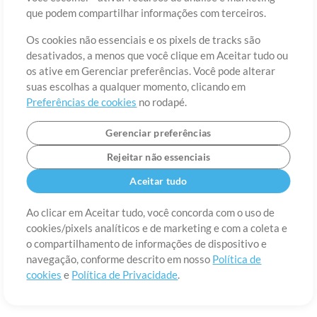
Sobre
Termos de Uso
Política de Privacidade
Preferências de
que podem compartilhar informações com terceiros.
cookies
Contato
Os cookies não essenciais e os pixels de tracks são
©2006-2026 por MultiTracks LLC. Todos os Direitos Reservados.
desativados, a menos que você clique em Aceitar tudo ou
os ative em Gerenciar preferências. Você pode alterar
suas escolhas a qualquer momento, clicando em
Preferências de cookies
no rodapé.
Gerenciar preferências
Rejeitar não essenciais
Aceitar tudo
Ao clicar em Aceitar tudo, você concorda com o uso de
cookies/pixels analíticos e de marketing e com a coleta e
o compartilhamento de informações de dispositivo e
navegação, conforme descrito em nosso
Política de
cookies
e
Política de Privacidade
.