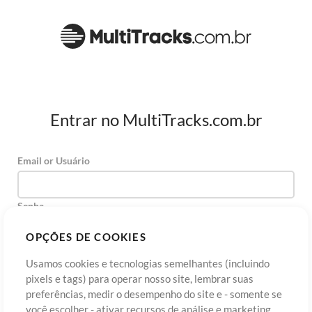
Entrar no MultiTracks.com.br
Email or Usuário
Senha
OPÇÕES DE COOKIES
Usamos cookies e tecnologias semelhantes (incluindo
Cadastre-se
Esqueceu sua senha?
Entre
pixels e tags) para operar nosso site, lembrar suas
preferências, medir o desempenho do site e - somente se
você escolher - ativar recursos de análise e marketing