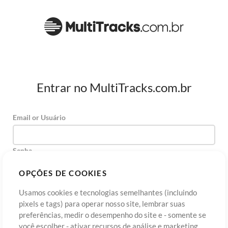
Entrar no MultiTracks.com.br
Email or Usuário
Senha
OPÇÕES DE COOKIES
Usamos cookies e tecnologias semelhantes (incluindo
Cadastre-se
Esqueceu sua senha?
Entre
pixels e tags) para operar nosso site, lembrar suas
preferências, medir o desempenho do site e - somente se
você escolher - ativar recursos de análise e marketing