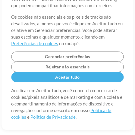
Sobre
Termos de Uso
Política de Privacidade
Preferências de
que podem compartilhar informações com terceiros.
cookies
Contato
Os cookies não essenciais e os pixels de tracks são
©2006-2026 por MultiTracks LLC. Todos os Direitos Reservados.
desativados, a menos que você clique em Aceitar tudo ou
os ative em Gerenciar preferências. Você pode alterar
suas escolhas a qualquer momento, clicando em
Preferências de cookies
no rodapé.
Gerenciar preferências
Rejeitar não essenciais
Aceitar tudo
Ao clicar em Aceitar tudo, você concorda com o uso de
cookies/pixels analíticos e de marketing e com a coleta e
o compartilhamento de informações de dispositivo e
navegação, conforme descrito em nosso
Política de
cookies
e
Política de Privacidade
.