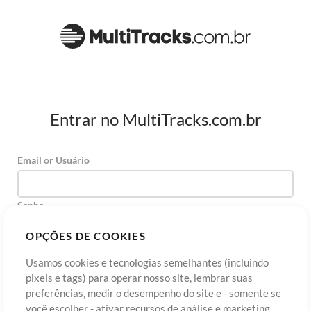
Entrar no MultiTracks.com.br
Email or Usuário
Senha
OPÇÕES DE COOKIES
Usamos cookies e tecnologias semelhantes (incluindo
Cadastre-se
Esqueceu sua senha?
Entre
pixels e tags) para operar nosso site, lembrar suas
preferências, medir o desempenho do site e - somente se
você escolher - ativar recursos de análise e marketing