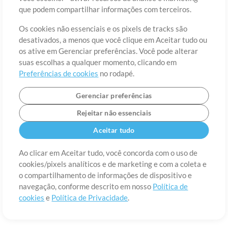
Sobre
Termos de Uso
Política de Privacidade
Preferências de
que podem compartilhar informações com terceiros.
cookies
Contato
Os cookies não essenciais e os pixels de tracks são
©2006-2026 por MultiTracks LLC. Todos os Direitos Reservados.
desativados, a menos que você clique em Aceitar tudo ou
os ative em Gerenciar preferências. Você pode alterar
suas escolhas a qualquer momento, clicando em
Preferências de cookies
no rodapé.
Gerenciar preferências
Rejeitar não essenciais
Aceitar tudo
Ao clicar em Aceitar tudo, você concorda com o uso de
cookies/pixels analíticos e de marketing e com a coleta e
o compartilhamento de informações de dispositivo e
navegação, conforme descrito em nosso
Política de
cookies
e
Política de Privacidade
.