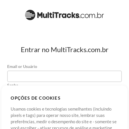
Entrar no MultiTracks.com.br
Email or Usuário
Senha
OPÇÕES DE COOKIES
Usamos cookies e tecnologias semelhantes (incluindo
Cadastre-se
Esqueceu sua senha?
Entre
pixels e tags) para operar nosso site, lembrar suas
preferências, medir o desempenho do site e - somente se
você escolher - ativar recursos de análise e marketing