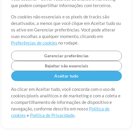
Sobre
Termos de Uso
Política de Privacidade
Preferências de
que podem compartilhar informações com terceiros.
cookies
Contato
Os cookies não essenciais e os pixels de tracks são
©2006-2026 por MultiTracks LLC. Todos os Direitos Reservados.
desativados, a menos que você clique em Aceitar tudo ou
os ative em Gerenciar preferências. Você pode alterar
suas escolhas a qualquer momento, clicando em
Preferências de cookies
no rodapé.
Gerenciar preferências
Rejeitar não essenciais
Aceitar tudo
Ao clicar em Aceitar tudo, você concorda com o uso de
cookies/pixels analíticos e de marketing e com a coleta e
o compartilhamento de informações de dispositivo e
navegação, conforme descrito em nosso
Política de
cookies
e
Política de Privacidade
.