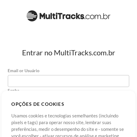
Entrar no MultiTracks.com.br
Email or Usuário
Senha
OPÇÕES DE COOKIES
Usamos cookies e tecnologias semelhantes (incluindo
Cadastre-se
Esqueceu sua senha?
Entre
pixels e tags) para operar nosso site, lembrar suas
preferências, medir o desempenho do site e - somente se
você escolher - ativar recursos de análise e marketing