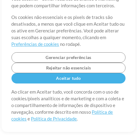
Sobre
Termos de Uso
Política de Privacidade
Preferências de
que podem compartilhar informações com terceiros.
cookies
Contato
Os cookies não essenciais e os pixels de tracks são
©2006-2026 por MultiTracks LLC. Todos os Direitos Reservados.
desativados, a menos que você clique em Aceitar tudo ou
os ative em Gerenciar preferências. Você pode alterar
suas escolhas a qualquer momento, clicando em
Preferências de cookies
no rodapé.
Gerenciar preferências
Rejeitar não essenciais
Aceitar tudo
Ao clicar em Aceitar tudo, você concorda com o uso de
cookies/pixels analíticos e de marketing e com a coleta e
o compartilhamento de informações de dispositivo e
navegação, conforme descrito em nosso
Política de
cookies
e
Política de Privacidade
.