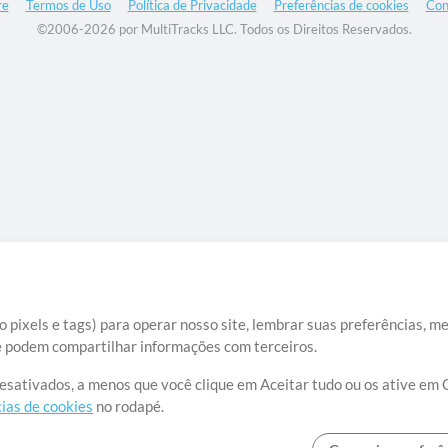
re
Termos de Uso
Política de Privacidade
Preferências de cookies
Con
©2006-2026 por MultiTracks LLC. Todos os Direitos Reservados.
 pixels e tags) para operar nosso site, lembrar suas preferências, m
ue podem compartilhar informações com terceiros.
desativados, a menos que você clique em Aceitar tudo ou os ative em 
ias de cookies
no rodapé.