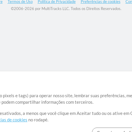
re
Termos de Uso
Política de Privacidade
Preferências de cookies
Con
©2006-2026 por MultiTracks LLC. Todos os Direitos Reservados.
 pixels e tags) para operar nosso site, lembrar suas preferências, m
ue podem compartilhar informações com terceiros.
desativados, a menos que você clique em Aceitar tudo ou os ative em 
ias de cookies
no rodapé.