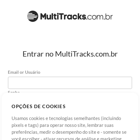
Entrar no MultiTracks.com.br
Email or Usuário
Senha
OPÇÕES DE COOKIES
Usamos cookies e tecnologias semelhantes (incluindo
Cadastre-se
Esqueceu sua senha?
Entre
pixels e tags) para operar nosso site, lembrar suas
preferências, medir o desempenho do site e - somente se
você escolher - ativar recursos de análise e marketing