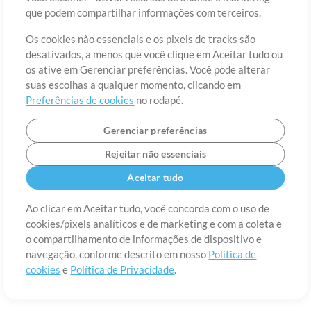
Sobre
Termos de Uso
Política de Privacidade
Preferências de
que podem compartilhar informações com terceiros.
cookies
Contato
Os cookies não essenciais e os pixels de tracks são
©2006-2026 por MultiTracks LLC. Todos os Direitos Reservados.
desativados, a menos que você clique em Aceitar tudo ou
os ative em Gerenciar preferências. Você pode alterar
suas escolhas a qualquer momento, clicando em
Preferências de cookies
no rodapé.
Gerenciar preferências
Rejeitar não essenciais
Aceitar tudo
Ao clicar em Aceitar tudo, você concorda com o uso de
cookies/pixels analíticos e de marketing e com a coleta e
o compartilhamento de informações de dispositivo e
navegação, conforme descrito em nosso
Política de
cookies
e
Política de Privacidade
.