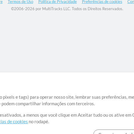
re
Termos de Uso
Política de Privacidade
Preferências de cookies
Con
©2006-2026 por MultiTracks LLC. Todos os Direitos Reservados.
 pixels e tags) para operar nosso site, lembrar suas preferências, m
ue podem compartilhar informações com terceiros.
desativados, a menos que você clique em Aceitar tudo ou os ative em 
ias de cookies
no rodapé.