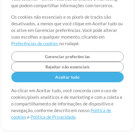
Sobre
Termos de Uso
Política de Privacidade
Preferências de
que podem compartilhar informações com terceiros.
cookies
Contato
Os cookies não essenciais e os pixels de tracks são
©2006-2026 por MultiTracks LLC. Todos os Direitos Reservados.
desativados, a menos que você clique em Aceitar tudo ou
os ative em Gerenciar preferências. Você pode alterar
suas escolhas a qualquer momento, clicando em
Preferências de cookies
no rodapé.
Gerenciar preferências
Rejeitar não essenciais
Aceitar tudo
Ao clicar em Aceitar tudo, você concorda com o uso de
cookies/pixels analíticos e de marketing e com a coleta e
o compartilhamento de informações de dispositivo e
navegação, conforme descrito em nosso
Política de
cookies
e
Política de Privacidade
.