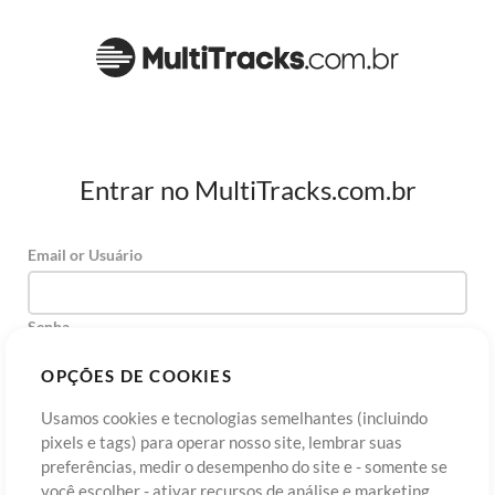
Entrar no MultiTracks.com.br
Email or Usuário
Senha
OPÇÕES DE COOKIES
Usamos cookies e tecnologias semelhantes (incluindo
Cadastre-se
Esqueceu sua senha?
Entre
pixels e tags) para operar nosso site, lembrar suas
preferências, medir o desempenho do site e - somente se
você escolher - ativar recursos de análise e marketing