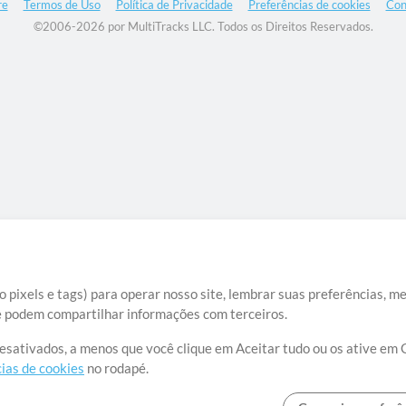
re
Termos de Uso
Política de Privacidade
Preferências de cookies
Con
©2006-2026 por MultiTracks LLC. Todos os Direitos Reservados.
 pixels e tags) para operar nosso site, lembrar suas preferências, m
ue podem compartilhar informações com terceiros.
desativados, a menos que você clique em Aceitar tudo ou os ative em 
ias de cookies
no rodapé.