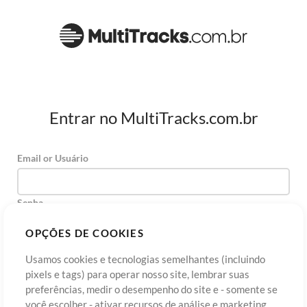
Entrar no MultiTracks.com.br
Email or Usuário
Senha
OPÇÕES DE COOKIES
Usamos cookies e tecnologias semelhantes (incluindo
Cadastre-se
Esqueceu sua senha?
Entre
pixels e tags) para operar nosso site, lembrar suas
preferências, medir o desempenho do site e - somente se
você escolher - ativar recursos de análise e marketing