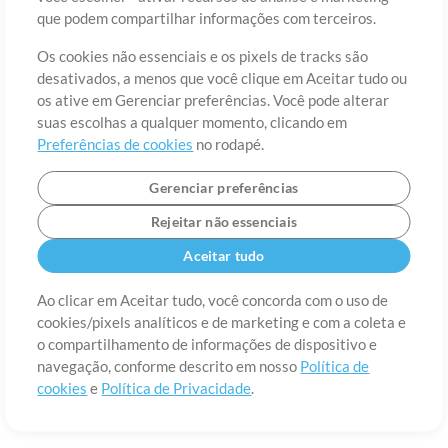
Sobre
Termos de Uso
Política de Privacidade
Preferências de
que podem compartilhar informações com terceiros.
cookies
Contato
Os cookies não essenciais e os pixels de tracks são
©2006-2026 por MultiTracks LLC. Todos os Direitos Reservados.
desativados, a menos que você clique em Aceitar tudo ou
os ative em Gerenciar preferências. Você pode alterar
suas escolhas a qualquer momento, clicando em
Preferências de cookies
no rodapé.
Gerenciar preferências
Rejeitar não essenciais
Aceitar tudo
Ao clicar em Aceitar tudo, você concorda com o uso de
cookies/pixels analíticos e de marketing e com a coleta e
o compartilhamento de informações de dispositivo e
navegação, conforme descrito em nosso
Política de
cookies
e
Política de Privacidade
.