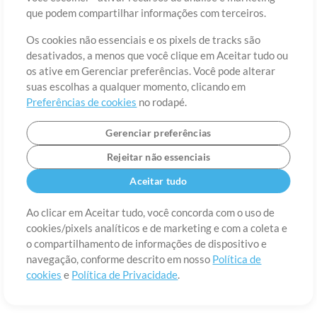
Sobre
Termos de Uso
Política de Privacidade
Preferências de
que podem compartilhar informações com terceiros.
cookies
Contato
Os cookies não essenciais e os pixels de tracks são
©2006-2026 por MultiTracks LLC. Todos os Direitos Reservados.
desativados, a menos que você clique em Aceitar tudo ou
os ative em Gerenciar preferências. Você pode alterar
suas escolhas a qualquer momento, clicando em
Preferências de cookies
no rodapé.
Gerenciar preferências
Rejeitar não essenciais
Aceitar tudo
Ao clicar em Aceitar tudo, você concorda com o uso de
cookies/pixels analíticos e de marketing e com a coleta e
o compartilhamento de informações de dispositivo e
navegação, conforme descrito em nosso
Política de
cookies
e
Política de Privacidade
.