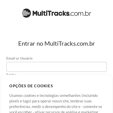
Entrar no MultiTracks.com.br
Email or Usuário
Senha
OPÇÕES DE COOKIES
Usamos cookies e tecnologias semelhantes (incluindo
Cadastre-se
Esqueceu sua senha?
Entre
pixels e tags) para operar nosso site, lembrar suas
preferências, medir o desempenho do site e - somente se
você escolher - ativar recursos de análise e marketing