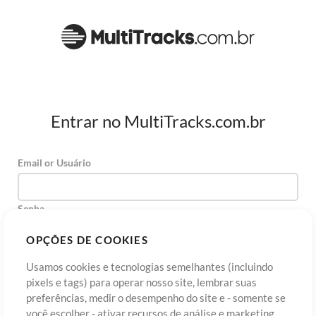
Entrar no MultiTracks.com.br
Email or Usuário
Senha
OPÇÕES DE COOKIES
Usamos cookies e tecnologias semelhantes (incluindo
Cadastre-se
Esqueceu sua senha?
Entre
pixels e tags) para operar nosso site, lembrar suas
preferências, medir o desempenho do site e - somente se
você escolher - ativar recursos de análise e marketing