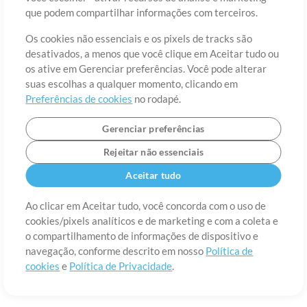
Sobre
Termos de Uso
Política de Privacidade
Preferências de
que podem compartilhar informações com terceiros.
cookies
Contato
Os cookies não essenciais e os pixels de tracks são
©2006-2026 por MultiTracks LLC. Todos os Direitos Reservados.
desativados, a menos que você clique em Aceitar tudo ou
os ative em Gerenciar preferências. Você pode alterar
suas escolhas a qualquer momento, clicando em
Preferências de cookies
no rodapé.
Gerenciar preferências
Rejeitar não essenciais
Aceitar tudo
Ao clicar em Aceitar tudo, você concorda com o uso de
cookies/pixels analíticos e de marketing e com a coleta e
o compartilhamento de informações de dispositivo e
navegação, conforme descrito em nosso
Política de
cookies
e
Política de Privacidade
.