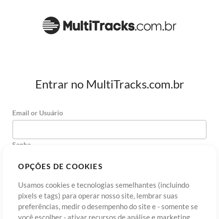
Entrar no MultiTracks.com.br
Email or Usuário
Senha
OPÇÕES DE COOKIES
Usamos cookies e tecnologias semelhantes (incluindo
Cadastre-se
Esqueceu sua senha?
Entre
pixels e tags) para operar nosso site, lembrar suas
preferências, medir o desempenho do site e - somente se
você escolher - ativar recursos de análise e marketing