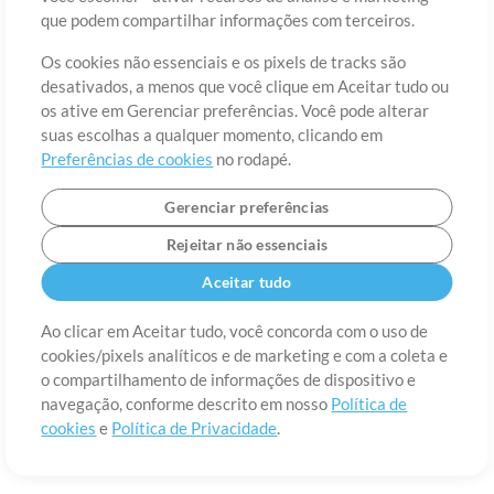
Sobre
Termos de Uso
Política de Privacidade
Preferências de
que podem compartilhar informações com terceiros.
cookies
Contato
Os cookies não essenciais e os pixels de tracks são
©2006-2026 por MultiTracks LLC. Todos os Direitos Reservados.
desativados, a menos que você clique em Aceitar tudo ou
os ative em Gerenciar preferências. Você pode alterar
suas escolhas a qualquer momento, clicando em
Preferências de cookies
no rodapé.
Gerenciar preferências
Rejeitar não essenciais
Aceitar tudo
Ao clicar em Aceitar tudo, você concorda com o uso de
cookies/pixels analíticos e de marketing e com a coleta e
o compartilhamento de informações de dispositivo e
navegação, conforme descrito em nosso
Política de
cookies
e
Política de Privacidade
.