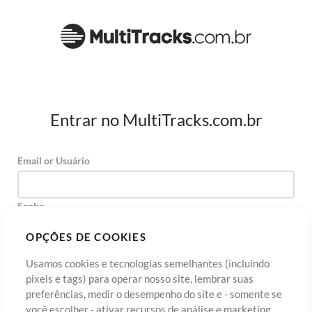
Entrar no MultiTracks.com.br
Email or Usuário
Senha
OPÇÕES DE COOKIES
Usamos cookies e tecnologias semelhantes (incluindo
Cadastre-se
Esqueceu sua senha?
Entre
pixels e tags) para operar nosso site, lembrar suas
preferências, medir o desempenho do site e - somente se
você escolher - ativar recursos de análise e marketing