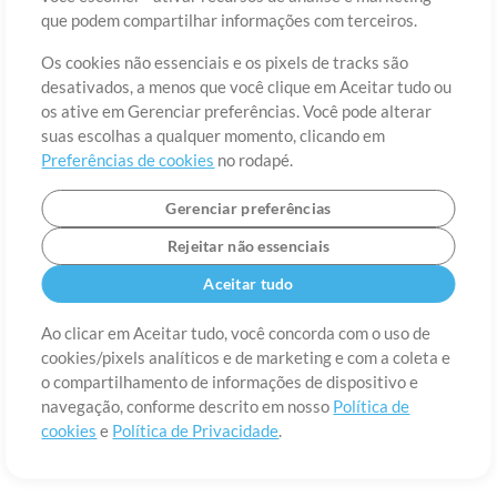
Sobre
Termos de Uso
Política de Privacidade
Preferências de
que podem compartilhar informações com terceiros.
cookies
Contato
Os cookies não essenciais e os pixels de tracks são
©2006-2026 por MultiTracks LLC. Todos os Direitos Reservados.
desativados, a menos que você clique em Aceitar tudo ou
os ative em Gerenciar preferências. Você pode alterar
suas escolhas a qualquer momento, clicando em
Preferências de cookies
no rodapé.
Gerenciar preferências
Rejeitar não essenciais
Aceitar tudo
Ao clicar em Aceitar tudo, você concorda com o uso de
cookies/pixels analíticos e de marketing e com a coleta e
o compartilhamento de informações de dispositivo e
navegação, conforme descrito em nosso
Política de
cookies
e
Política de Privacidade
.