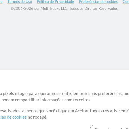
re
Termos de Uso
Política de Privacidade
Preferências de cookies
Con
©2006-2026 por MultiTracks LLC. Todos os Direitos Reservados.
 pixels e tags) para operar nosso site, lembrar suas preferências, m
ue podem compartilhar informações com terceiros.
desativados, a menos que você clique em Aceitar tudo ou os ative em 
ias de cookies
no rodapé.