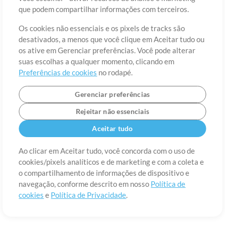
Sobre
Termos de Uso
Política de Privacidade
Preferências de
que podem compartilhar informações com terceiros.
cookies
Contato
Os cookies não essenciais e os pixels de tracks são
©2006-2026 por MultiTracks LLC. Todos os Direitos Reservados.
desativados, a menos que você clique em Aceitar tudo ou
os ative em Gerenciar preferências. Você pode alterar
suas escolhas a qualquer momento, clicando em
Preferências de cookies
no rodapé.
Gerenciar preferências
Rejeitar não essenciais
Aceitar tudo
Ao clicar em Aceitar tudo, você concorda com o uso de
cookies/pixels analíticos e de marketing e com a coleta e
o compartilhamento de informações de dispositivo e
navegação, conforme descrito em nosso
Política de
cookies
e
Política de Privacidade
.