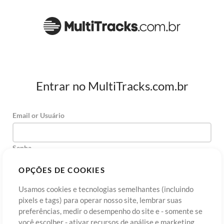
Entrar no MultiTracks.com.br
Email or Usuário
Senha
OPÇÕES DE COOKIES
Usamos cookies e tecnologias semelhantes (incluindo
Cadastre-se
Esqueceu sua senha?
Entre
pixels e tags) para operar nosso site, lembrar suas
preferências, medir o desempenho do site e - somente se
você escolher - ativar recursos de análise e marketing