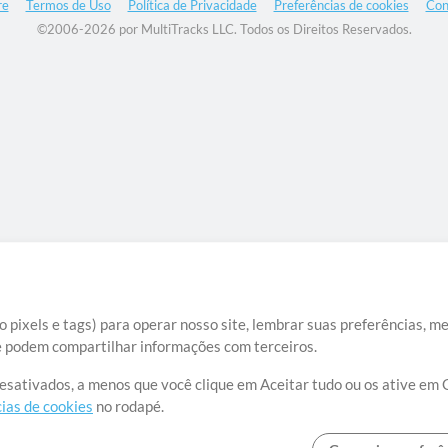
re
Termos de Uso
Política de Privacidade
Preferências de cookies
Con
©2006-2026 por MultiTracks LLC. Todos os Direitos Reservados.
 pixels e tags) para operar nosso site, lembrar suas preferências, m
ue podem compartilhar informações com terceiros.
desativados, a menos que você clique em Aceitar tudo ou os ative em 
ias de cookies
no rodapé.